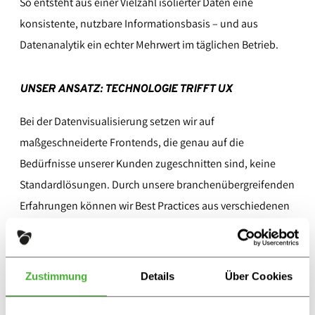
So entsteht aus einer Vielzahl isolierter Daten eine
konsistente, nutzbare Informationsbasis – und aus
Datenanalytik ein echter Mehrwert im täglichen Betrieb.
UNSER ANSATZ: TECHNOLOGIE TRIFFT UX
Bei der Datenvisualisierung setzen wir auf
maßgeschneiderte Frontends, die genau auf die
Bedürfnisse unserer Kunden zugeschnitten sind, keine
Standardlösungen. Durch unsere branchenübergreifenden
Erfahrungen können wir Best Practices aus verschiedenen
Sektoren integrieren, um einzigartige, effiziente Lösungen
zu schaffen. Unser Ansatz kombiniert technische Exzellenz
mit einem starken Designfokus, sodass Nutzer nicht nur
Zustimmung
Details
Über Cookies
präzise und schnell auf Daten zugreifen, sondern auch
eine intuitive und ansprechende Benutzererfahrung